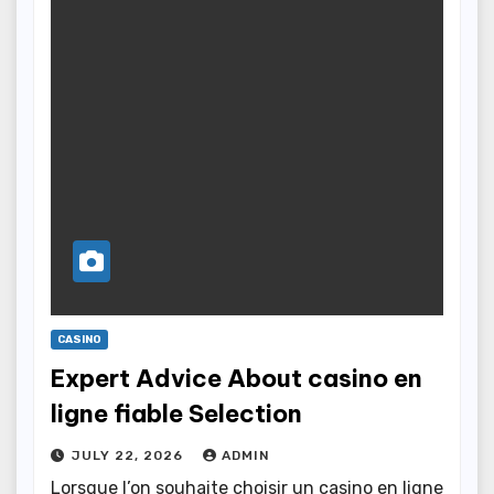
CASINO
Expert Advice About casino en
ligne fiable Selection
JULY 22, 2026
ADMIN
Lorsque l’on souhaite choisir un casino en ligne