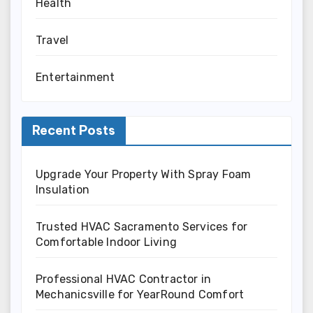
Health
Travel
Entertainment
Recent Posts
Upgrade Your Property With Spray Foam
Insulation
Trusted HVAC Sacramento Services for
Comfortable Indoor Living
Professional HVAC Contractor in
Mechanicsville for YearRound Comfort