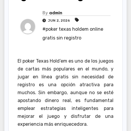
By
admin
JUN 2, 2026
#poker texas holdem online
gratis sin registro
El poker Texas Hold’em es uno de los juegos
de cartas más populares en el mundo, y
jugar en línea gratis sin necesidad de
registro es una opción atractiva para
muchos. Sin embargo, aunque no se esté
apostando dinero real, es fundamental
emplear estrategias inteligentes para
mejorar el juego y disfrutar de una
experiencia más enriquecedora.