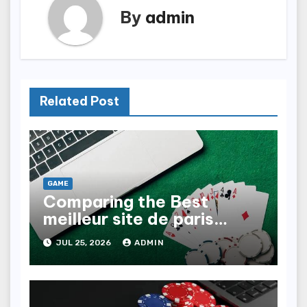
By
admin
Related Post
GAME
Comparing the Best
meilleur site de paris
sportif Platforms
JUL 25, 2026
ADMIN