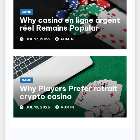
GAME
Why casino en ligne argent
réel Remains Popular
JUL 17, 2026
ADMIN
GAME
Why Players Prefer retrait
crypto casino
JUL 10, 2026
ADMIN