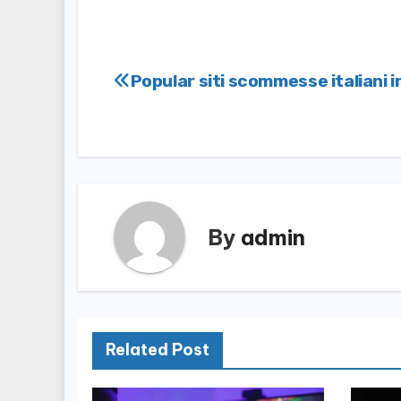
Post
Popular siti scommesse italiani 
navigation
By
admin
Related Post