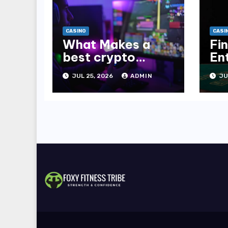
CASINO
CASI
What Makes a
Fi
best crypto
En
casino Platform
wi
JUL 25, 2026
ADMIN
JU
Popular
Ca
Co