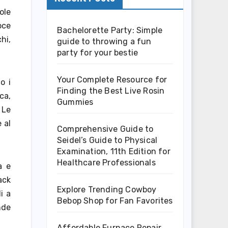
ole
oce
Bachelorette Party: Simple
hi,
guide to throwing a fun
party for your bestie
Your Complete Resource for
o i
Finding the Best Live Rosin
ca,
Gummies
 Le
 al
Comprehensive Guide to
Seidel’s Guide to Physical
Examination, 11th Edition for
Healthcare Professionals
a e
ack
Explore Trending Cowboy
i a
Bebop Shop for Fan Favorites
nde
Affordable Furnace Repair