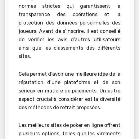
normes strictes qui garantissent la
transparence des opérations et la
protection des données personnelles des
joueurs. Avant de s’inscrire, il est conseillé
de vérifier les avis d’autres utilisateurs
ainsi que les classements des différents
sites.
Cela permet d’avoir une meilleure idée de la
réputation d’une plateforme et de son
sérieux en matière de paiements. Un autre
aspect crucial à considérer est la diversité
des méthodes de retrait proposées.
Les meilleurs sites de poker en ligne offrent
plusieurs options, telles que les virements