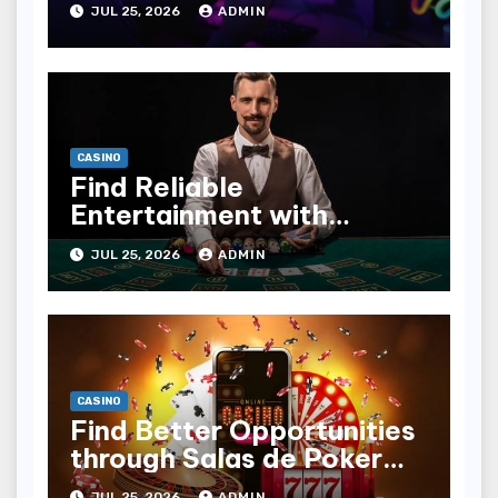
JUL 25, 2026
ADMIN
CASINO
Find Reliable
Entertainment with
Crypto Casino Community
JUL 25, 2026
ADMIN
CASINO
Find Better Opportunities
through Salas de Poker
Online Casino Guide
JUL 25, 2026
ADMIN