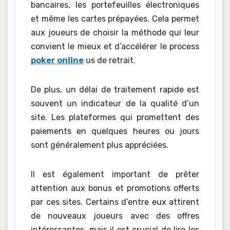
bancaires, les portefeuilles électroniques
et même les cartes prépayées. Cela permet
aux joueurs de choisir la méthode qui leur
convient le mieux et d’accélérer le process
poker online
us de retrait.
De plus, un délai de traitement rapide est
souvent un indicateur de la qualité d’un
site. Les plateformes qui promettent des
paiements en quelques heures ou jours
sont généralement plus appréciées.
Il est également important de prêter
attention aux bonus et promotions offerts
par ces sites. Certains d’entre eux attirent
de nouveaux joueurs avec des offres
intéressantes, mais il est crucial de lire les