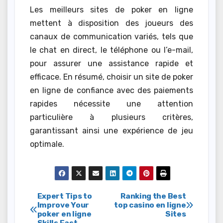
Les meilleurs sites de poker en ligne
mettent à disposition des joueurs des
canaux de communication variés, tels que
le chat en direct, le téléphone ou l’e-mail,
pour assurer une assistance rapide et
efficace. En résumé, choisir un site de poker
en ligne de confiance avec des paiements
rapides nécessite une attention
particulière à plusieurs critères,
garantissant ainsi une expérience de jeu
optimale.
Post
Expert Tips to
Ranking the Best
Improve Your
top casino en ligne
poker en ligne
Sites
navigation