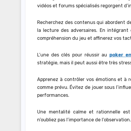
vidéos et forums spécialisés regorgent d’
Recherchez des contenus qui abordent des 
la lecture des adversaires. En intégrant
compréhension du jeu et affinerez vos tac
L’une des clés pour réussir au
poker en
stratégie, mais il peut aussi être très stres
Apprenez à contrôler vos émotions et à 
comme prévu. Évitez de jouer sous l’influen
performances.
Une mentalité calme et rationnelle est 
n’oubliez pas l’importance de l’observation.