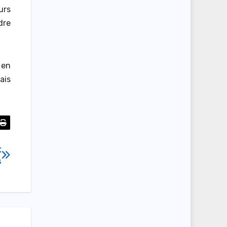
urs
dre
 en
ais
t
s