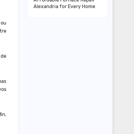
Alexandria for Every Home
 ou
tre
 de
pas
vos
in,