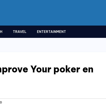
TH
TRAVEL
ENTERTAINMENT
mprove Your poker en
o