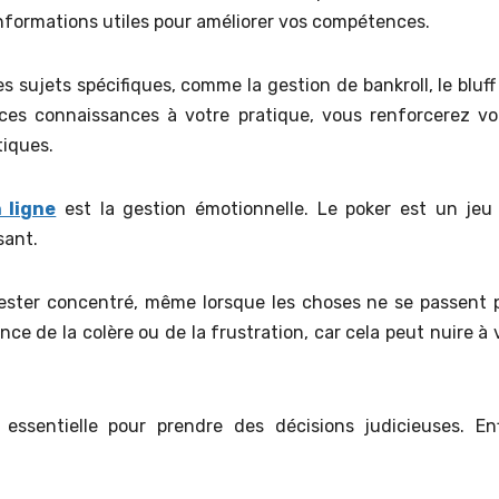
informations utiles pour améliorer vos compétences.
sujets spécifiques, comme la gestion de bankroll, le bluff
 ces connaissances à votre pratique, vous renforcerez vo
tiques.
 ligne
est la gestion émotionnelle. Le poker est un jeu
sant.
rester concentré, même lorsque les choses ne se passent 
ce de la colère ou de la frustration, car cela peut nuire à 
essentielle pour prendre des décisions judicieuses. Enf