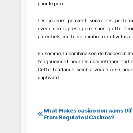
pour le poker.
Les joueurs peuvent suivre les perform
événements prestigieux sans quitter leu
potentiels, incite de nombreux individus à
En somme, la combinaison de l’accessibilit
l’engouement pour les compétitions fait q
Cette tendance semble vouée à se poursu
captivant.
Post
What Makes casino non aams Di
From Regulated Casinos?
navigation