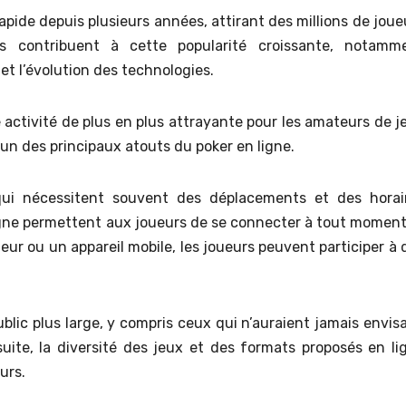
apide depuis plusieurs années, attirant des millions de joue
rs contribuent à cette popularité croissante, notamm
s et l’évolution des technologies.
activité de plus en plus attrayante pour les amateurs de j
 l’un des principaux atouts du poker en ligne.
qui nécessitent souvent des déplacements et des horai
ligne permettent aux joueurs de se connecter à tout moment
eur ou un appareil mobile, les joueurs peuvent participer à 
blic plus large, y compris ceux qui n’auraient jamais envis
uite, la diversité des jeux et des formats proposés en li
urs.