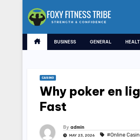
Skip
to
content
BUSINESS
GENERAL
HEAL
CASINO
Why poker en li
Fast
By
admin
#Online Casin
MAY 23, 2026