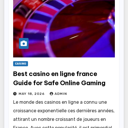
CASINO
Best casino en ligne france
Guide for Safe Online Gaming
MAY 18, 2026
ADMIN
Le monde des casinos en ligne a connu une
croissance exponentielle ces dernières années,
attirant un nombre croissant de joueurs en
France. Avec cette popularité, il est primordial