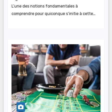
L’une des notions fondamentales à
comprendre pour quiconque s’initie à cette…