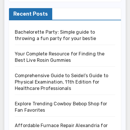
Recent Posts
Bachelorette Party: Simple guide to
throwing a fun party for your bestie
Your Complete Resource for Finding the
Best Live Rosin Gummies
Comprehensive Guide to Seidel’s Guide to
Physical Examination, 11th Edition for
Healthcare Professionals
Explore Trending Cowboy Bebop Shop for
Fan Favorites
Affordable Furnace Repair Alexandria for