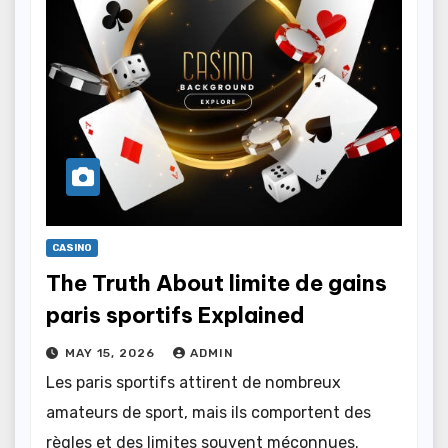
CASINO
The Truth About limite de gains
paris sportifs Explained
MAY 15, 2026
ADMIN
Les paris sportifs attirent de nombreux
amateurs de sport, mais ils comportent des
règles et des limites souvent méconnues.