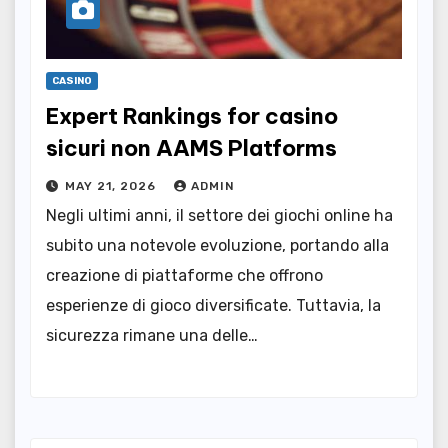
CASINO
Expert Rankings for casino
sicuri non AAMS Platforms
MAY 21, 2026
ADMIN
Negli ultimi anni, il settore dei giochi online ha
subito una notevole evoluzione, portando alla
creazione di piattaforme che offrono
esperienze di gioco diversificate. Tuttavia, la
sicurezza rimane una delle…