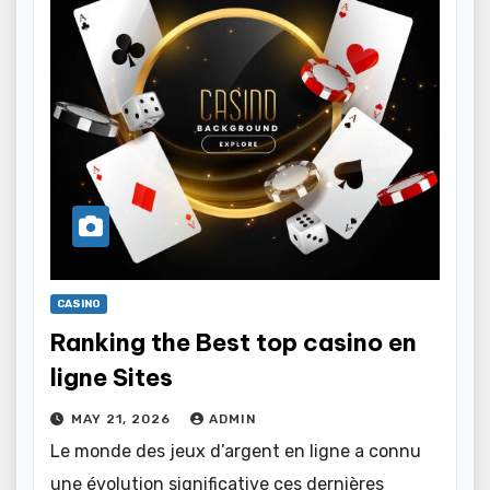
CASINO
Ranking the Best top casino en
ligne Sites
MAY 21, 2026
ADMIN
Le monde des jeux d’argent en ligne a connu
une évolution significative ces dernières